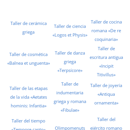
Taller de cocina
Taller de cerámica
Taller de ciencia
romana «De re
griega
«Logos et Physis»
coquinaria»
Taller de
Taller de danza
Taller de cosmética
escritura antigua
griega
«Balnea et unguenta»
«Incipit
«Terpsícore»
Titivillus»
Taller de
Taller de joyería
Taller de las etapas
indumentaria
«Antiqua
de la vida «Aetates
griega y romana
ornamenta»
hominis: Infantia»
«Fibulae»
Taller del
Taller del tiempo
Olimpomenuts
ejército romano
«Tempore capto»