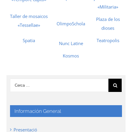
«Militaria»
Taller de mosaicos
Plaza de los
OlimpoSchola
«Tessellae»
dioses
Spatia
Teatropolis
Nunc Latine
Kosmos
Información General
Presentació