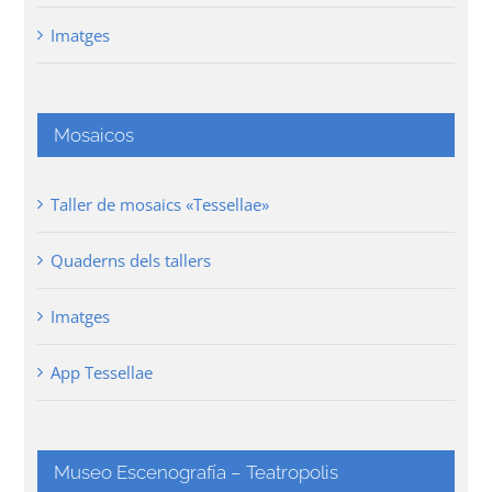
Imatges
Mosaicos
Taller de mosaics «Tessellae»
Quaderns dels tallers
Imatges
App Tessellae
Museo Escenografía – Teatropolis