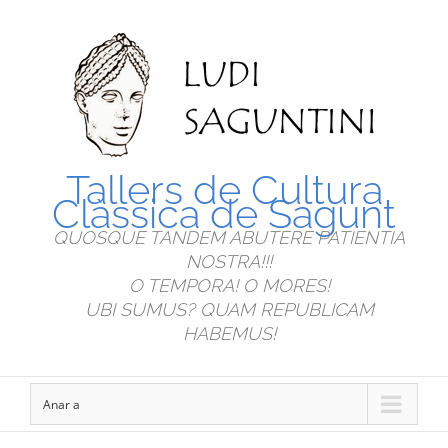
Tallers de Cultura
Clàssica de Sagunt
QUOSQUE TANDEM ABUTERE PATIENTIA
NOSTRA!!!
O TEMPORA! O MORES!
UBI SUMUS? QUAM REPUBLICAM
HABEMUS!
Anar a