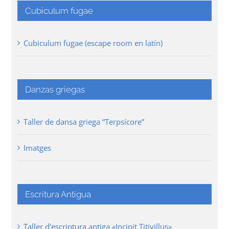
Cubiculum fugae
Cubiculum fugae (escape room en latín)
Danzas griegas
Taller de dansa griega “Terpsícore”
Imatges
Escritura Antigua
Taller d’escriptura antiga «Incipit Titivillus»