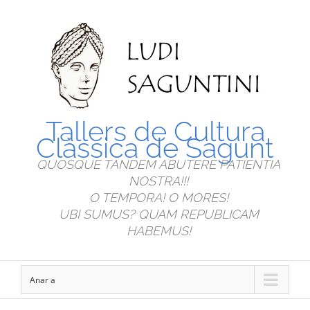
Tallers de Cultura
Clàssica de Sagunt
QUOSQUE TANDEM ABUTERE PATIENTIA
NOSTRA!!!
O TEMPORA! O MORES!
UBI SUMUS? QUAM REPUBLICAM
HABEMUS!
Anar a