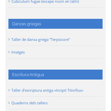
Cubiculum fugae (escape room en latín)
Danzas griegas
Taller de dansa griega “Terpsícore”
Imatges
Escritura Antigua
Taller d’escriptura antiga «Incipit Titivillus»
Quaderns dels tallers