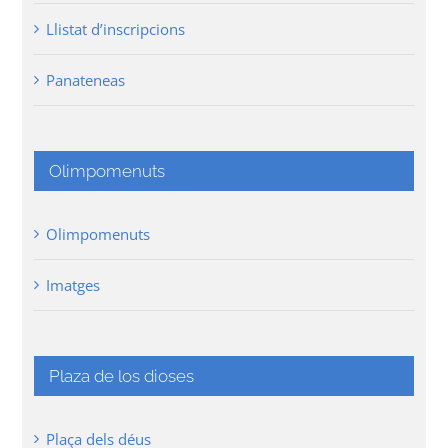
Llistat d’inscripcions
Panateneas
Olimpomenuts
Olimpomenuts
Imatges
Plaza de los dioses
Plaça dels déus