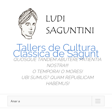
Tallers de Cultura
Clàssica de Sagunt
QUOSQUE TANDEM ABUTERE PATIENTIA
NOSTRA!!!
O TEMPORA! O MORES!
UBI SUMUS? QUAM REPUBLICAM
HABEMUS!
Anar a