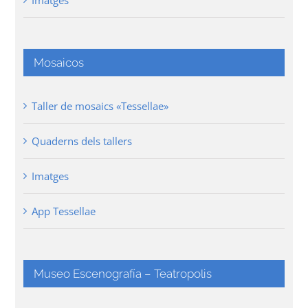
Mosaicos
Taller de mosaics «Tessellae»
Quaderns dels tallers
Imatges
App Tessellae
Museo Escenografía – Teatropolis