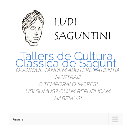
Tallers de Cultura
Clàssica de Sagunt
QUOSQUE TANDEM ABUTERE PATIENTIA
NOSTRA!!!
O TEMPORA! O MORES!
UBI SUMUS? QUAM REPUBLICAM
HABEMUS!
Anar a