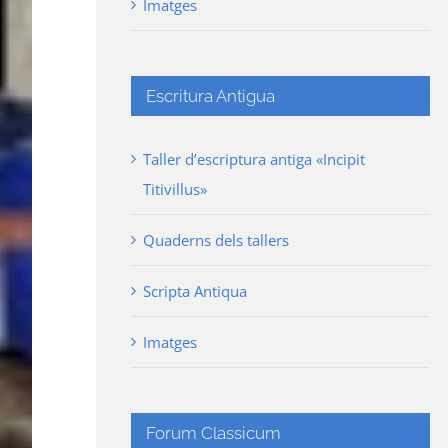
Imatges
Escritura Antigua
Taller d’escriptura antiga «Incipit
Titivillus»
Quaderns dels tallers
Scripta Antiqua
Imatges
Forum Classicum