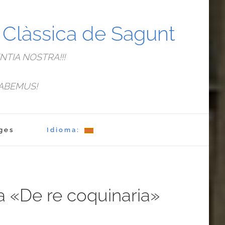
a Clàssica de Sagunt
TIA NOSTRA!!!
ABEMUS!
ges
Idioma:
a «De re coquinaria»