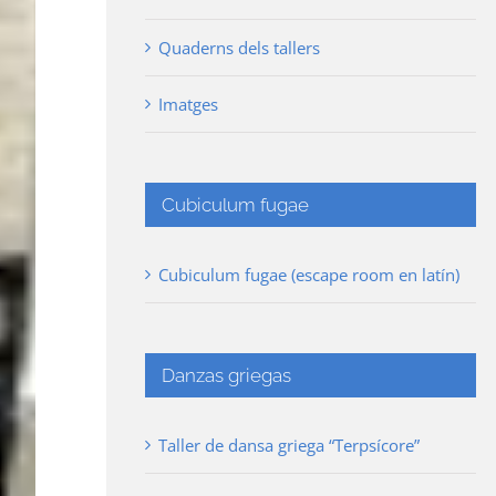
Quaderns dels tallers
Imatges
Cubiculum fugae
Cubiculum fugae (escape room en latín)
Danzas griegas
Taller de dansa griega “Terpsícore”