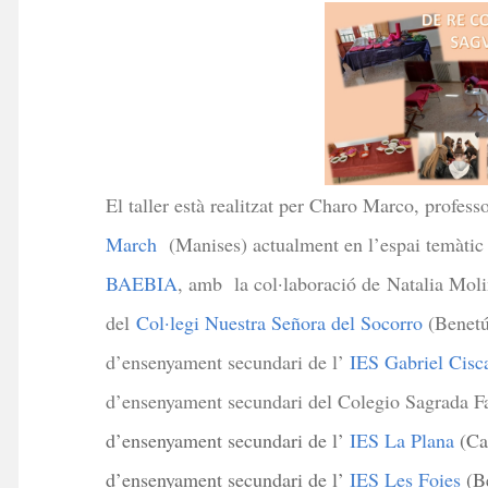
El taller està realitzat per Charo Marco, profes
March
(Manises) actualment en l’espai temàtic 
BAEBIA
, amb la col·laboració de Natalia Mol
del
Col·legi Nuestra Señora del Socorro
(Benetús
d’ensenyament secundari de l’
IES Gabriel Cisc
d’ensenyament secundari del Colegio Sagrada Fam
d’ensenyament secundari de l’
IES La Plana
(Cas
d’ensenyament secundari de l’
IES Les Foies
(Be