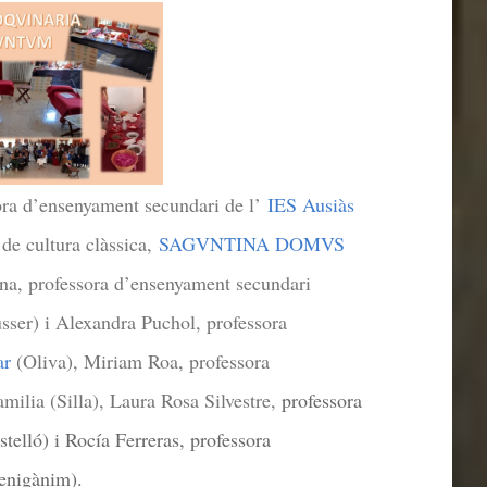
sora d’ensenyament secundari de l’
IES Ausiàs
de cultura clàssica,
SAGVNTINA DOMVS
ina, professora d’ensenyament secundari
ser) i Alexandra Puchol, professora
ar
(Oliva), Miriam Roa, professora
ilia (Silla), Laura Rosa Silvestre,
professora
telló) i Rocía Ferreras, professora
nigànim).