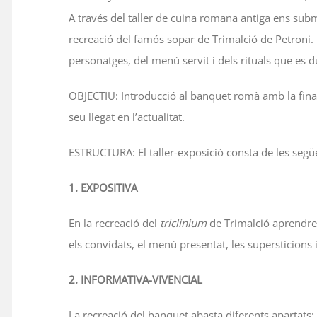
A través del taller de cuina romana antiga ens su
recreació del famós sopar de Trimalció de Petroni. E
personatges, del menú servit i dels rituals que es d
OBJECTIU: Introducció al banquet romà amb la finali
seu llegat en l’actualitat.
ES
TRUCTURA: El taller-exposició consta de les segü
1. EXPOSITIVA
En la recreació del
triclinium
de Trimalció aprendre
els convidats, el menú presentat, les supersticions i 
2. INFORMATIVA-VIVENCIAL
La recreació del banquet abasta diferents apartats: