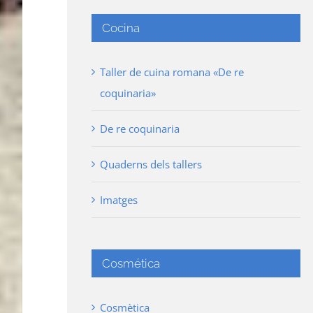
Cocina
Taller de cuina romana «De re
coquinaria»
De re coquinaria
Quaderns dels tallers
Imatges
Cosmética
Cosmètica