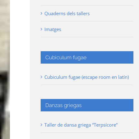
Quaderns dels tallers
Imatges
Cubiculum fugae
Cubiculum fugae (escape room en latín)
Danzas griegas
Taller de dansa griega “Terpsícore”