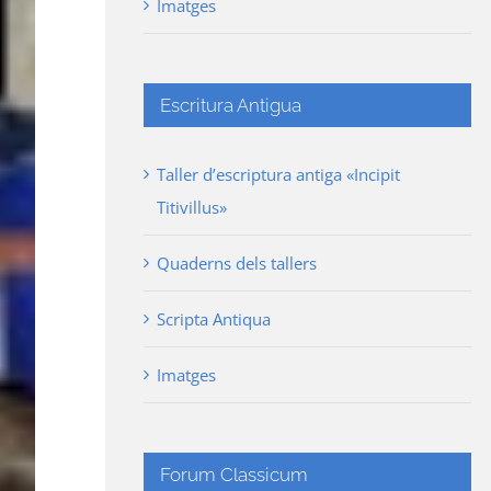
Imatges
Escritura Antigua
Taller d’escriptura antiga «Incipit
Titivillus»
Quaderns dels tallers
Scripta Antiqua
Imatges
Forum Classicum