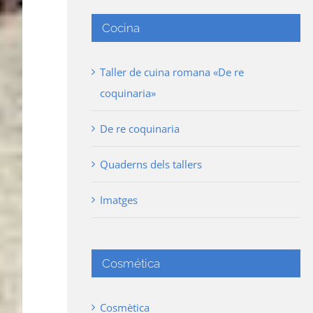
Cocina
Taller de cuina romana «De re
coquinaria»
De re coquinaria
Quaderns dels tallers
Imatges
Cosmética
Cosmètica