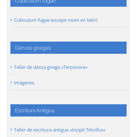
Cubiculum fugae
Cubiculum fugae (escape room en latín)
Danzas griegas
Taller de danza griega «Terpsícore»
Imágenes
Escritura Antigua
Taller de escritura antigua «Incipit Titivillus»