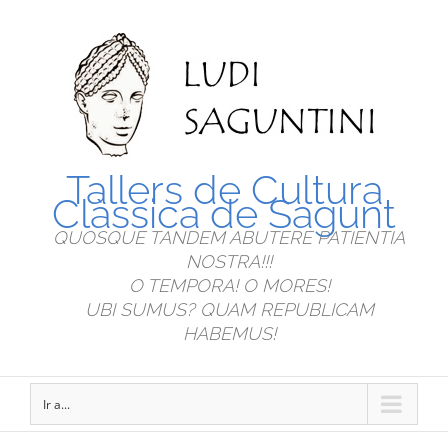
Tallers de Cultura
Clàssica de Sagunt
QUOSQUE TANDEM ABUTERE PATIENTIA
NOSTRA!!!
O TEMPORA! O MORES!
UBI SUMUS? QUAM REPUBLICAM
HABEMUS!
Ir a...