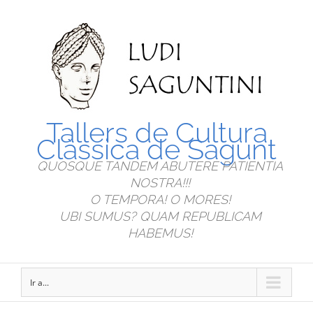
Tallers de Cultura
Clàssica de Sagunt
QUOSQUE TANDEM ABUTERE PATIENTIA
NOSTRA!!!
O TEMPORA! O MORES!
UBI SUMUS? QUAM REPUBLICAM
HABEMUS!
Ir a...