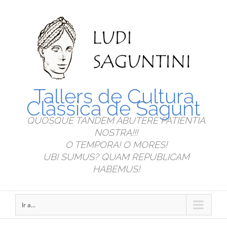
Tallers de Cultura
Clàssica de Sagunt
QUOSQUE TANDEM ABUTERE PATIENTIA
NOSTRA!!!
O TEMPORA! O MORES!
UBI SUMUS? QUAM REPUBLICAM
HABEMUS!
Ir a...