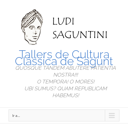
Tallers de Cultura
Clàssica de Sagunt
QUOSQUE TANDEM ABUTERE PATIENTIA
NOSTRA!!!
O TEMPORA! O MORES!
UBI SUMUS? QUAM REPUBLICAM
HABEMUS!
Ir a...