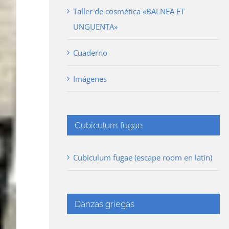
Taller de cosmética «BALNEA ET
UNGUENTA»
Cuaderno
Imágenes
Cubiculum fugae
Cubiculum fugae (escape room en latín)
Danzas griegas