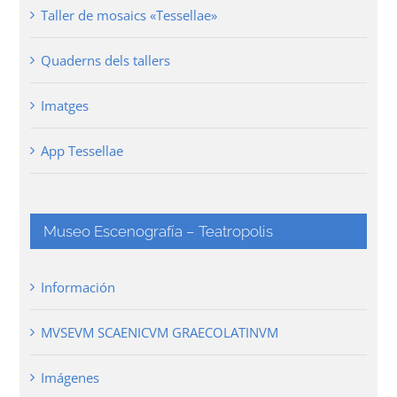
Taller de mosaics «Tessellae»
Quaderns dels tallers
Imatges
App Tessellae
Museo Escenografía – Teatropolis
Información
MVSEVM SCAENICVM GRAECOLATINVM
Imágenes