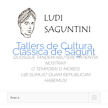
Tallers de Cultura
Clàssica de Sagunt
QUOSQUE TANDEM ABUTERE PATIENTIA
NOSTRA!!!
O TEMPORA! O MORES!
UBI SUMUS? QUAM REPUBLICAM
HABEMUS!
Anar a