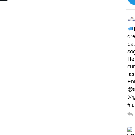
gre
bat
se
He
cur
las
En
@e
@g
#lu