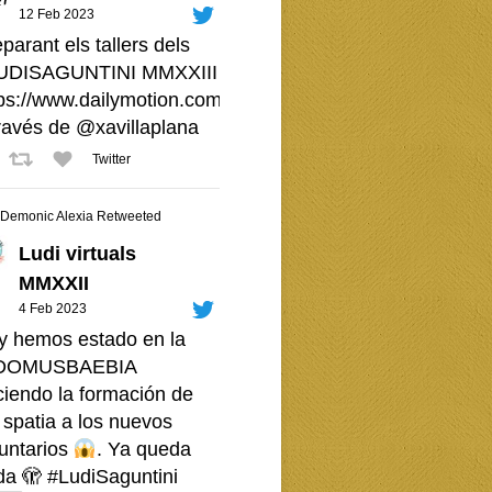
12 Feb 2023
parant els tallers dels
UDISAGUNTINI
MMXXIII -
ps://www.dailymotion.com/video/x8i7tcn
través de
@xavillaplana
Twitter
Demonic Alexia Retweeted
Ludi virtuals
MMXXII
4 Feb 2023
y hemos estado en la
OMUSBAEBIA
ciendo la formación de
 spatia a los nuevos
luntarios
. Ya queda
da 🫣
#LudiSaguntini