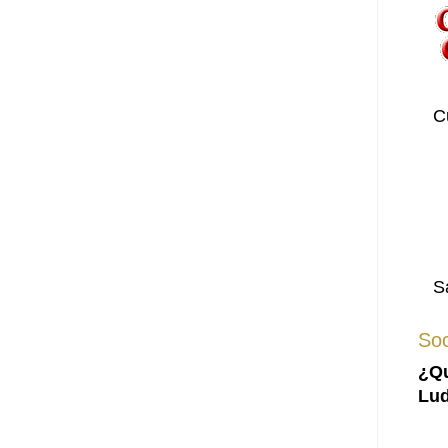
C
S
Soc
¿Qu
Lud