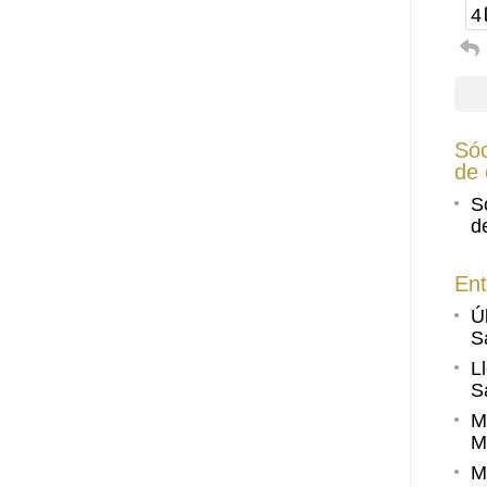
4
Sóc
de 
S
d
Ent
Ú
S
L
S
M
M
M