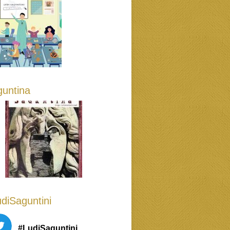
untina
diSaguntini
#LudiSaguntini