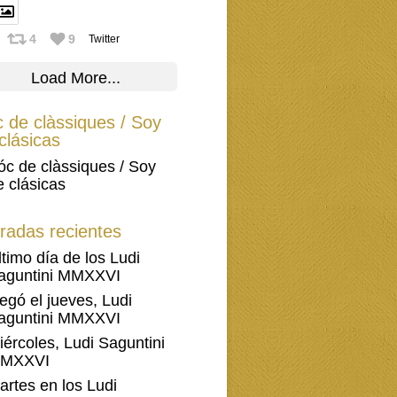
4
9
Twitter
Load More...
 de clàssiques / Soy
clásicas
óc de clàssiques / Soy
e clásicas
radas recientes
ltimo día de los Ludi
aguntini MMXXVI
legó el jueves, Ludi
aguntini MMXXVI
iércoles, Ludi Saguntini
MXXVI
artes en los Ludi