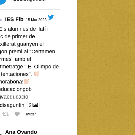
IES Fib
15 Mar 2023
Els alumnes de llatí i
c de primer de
xillerat guanyen el
gon premi al “Certamen
rmes" amb el
tmetratge " El Olimpo de
 tentaciones".
horabona!
ducaciongob
vaeducacio
disaguntini
2
Twitter
Ana Ovando