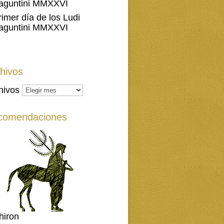
aguntini MMXXVI
rimer día de los Ludi
aguntini MMXXVI
hivos
hivos
comendaciones
hiron