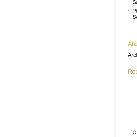
S
P
S
Arc
Arc
Re
C