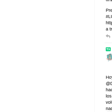
Pre
#L
htt
a 
Ho
@D
ha
los
vo
na