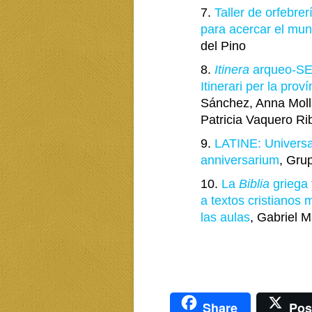
7.
Taller de orfebre
para acercar el mun
del Pino
8.
Itinera
arqueo-SEE
Itinerari per la prov
Sánchez, Anna Moll
Patricia Vaquero Ri
9.
LATINE: Universa
anniversarium
, Gru
10.
La
Biblia
griega 
a textos cristianos
las aulas
, Gabriel 
Share
Pos