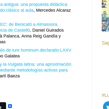
ría antigua: una propuesta didáctica
do clásico al aula
, Mercedes Alcaraz
C: de Benicató a Almassora.
íncia de Castelló
, Daniel Guirados
à Palanca, Anna Reig Gandía y
bas
Sag
lis de iure hominum declaratio LXXV
po Galatea
y la
Vulgata
latina: una aproximación
 mediante metodologías activas para
Martí Baeza
#Lu
t