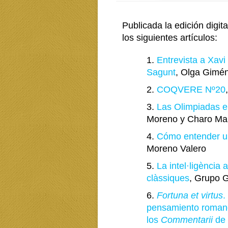
Publicada la edición digita
los siguientes artículos:
1.
Entrevista a Xavi
Sagunt
, Olga Gimé
2.
COQVERE Nº20
3.
Las Olimpiadas e
Moreno y Charo Ma
4.
Cómo entender u
Moreno Valero
5.
La intel·ligència 
clàssiques
, Grupo 
6.
Fortuna et virtus
.
pensamiento romano
los
Commentarii
de 