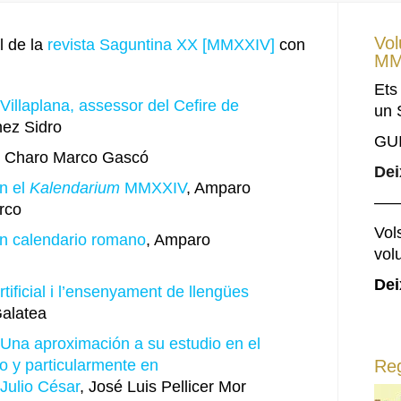
Vol
l de la
revista Saguntina XX [MMXXIV]
con
MM
Ets
 Villaplana, assessor del Cefire de
un 
nez Sidro
GU
, Charo Marco Gascó
Dei
n el
Kalendarium
MMXXIV
, Amparo
—
rco
Vols
n calendario romano
, Amparo
vol
Dei
artificial i l’ensenyament de llengües
Galatea
 Una aproximación a su estudio en el
 y particularmente en
Reg
Julio César
, José Luis Pellicer Mor