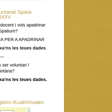
untariat Spatia
XXV
 docent i vols apadrinar
Spatium?
IA PER A APADRINAR
xa’ns les teues dades
.
—–
 ser voluntari /
untària?
xa’ns les teues dades.
istro #LudiVirtuales