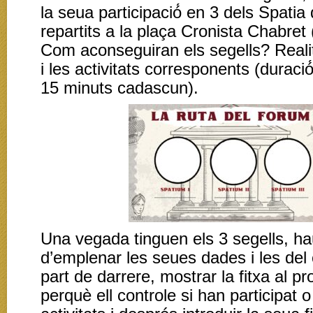
la seua participació́ en 3 dels Spatia
repartits a la plaça Cronista Chabret 
Com aconseguiran els segells? Realitz
i les activitats corresponents (duraci
15 minuts cadascun).
Una vegada tinguen els 3 segells, h
d’emplenar les seues dades i les del 
part de darrere, mostrar la fitxa al pr
perquè ell controle si han participat o