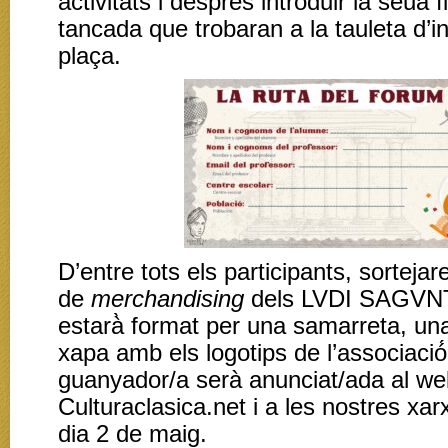
activitats i després introduir la seua f
tancada que trobaran a la tauleta d’in
plaça.
D’entre tots els participants, sortejar
de
merchandising
dels LVDI SAGVNTI
estarà̀ format per una samarreta, u
xapa amb els logotips de l’associació́.
guanyador/a serà anunciat/ada al w
Culturaclasica.net i a les nostres xar
dia 2 de maig.