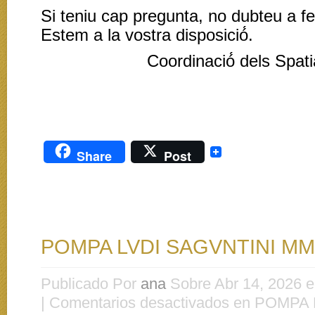
Si teniu cap pregunta, no dubteu a fer
Estem a la vostra disposició́.
Coordinació́ dels Spati
Share
Post
POMPA LVDI SAGVNTINI MM
Publicado Por
ana
Sobre Abr 14, 2026 
|
Comentarios desactivados
en POMPA 