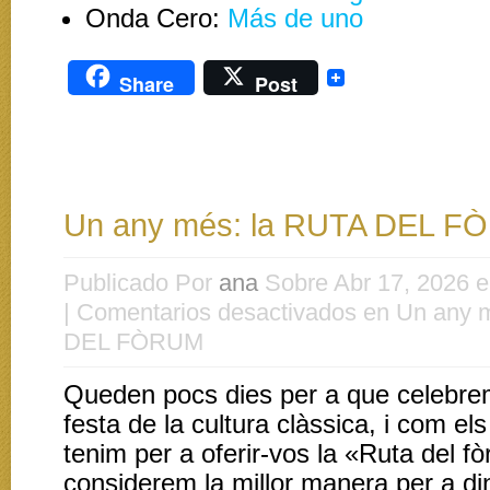
Onda Cero:
Más de uno
Share
Post
Un any més: la RUTA DEL 
Publicado Por
ana
Sobre Abr 17, 2026 
|
Comentarios desactivados
en Un any m
DEL FÒRUM
Queden pocs dies per a que celebrem
festa de la cultura clàssica, i com el
tenim per a oferir-vos la «Ruta del f
considerem la millor manera per a di