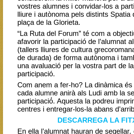
vostres alumnes i convidar-los a part
lliure i autònoma pels distints Spatia
plaça de la Glorieta.
“La Ruta del Forum” té com a objecti
afavorir la participació de l’alumnat a
(tallers lliures de cultura grecoroma
de durada) de forma autònoma i tam
una avaluació per la vostra part de l
participació.
Com anem a fer-ho? La dinàmica és m
cada alumne anirà als Ludi amb la se
participació́. Aquesta la podreu impri
centres i entregar-los-la abans d’arriba
DESCARREGA LA FIT
En ella l’alumnat hauran de segellar