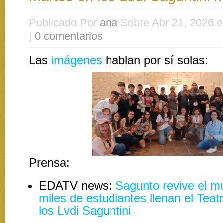
Publicado Por
ana
Sobre Abr 21, 2026 
|
0 comentarios
Las
imágenes
hablan por sí solas:
Prensa:
EDATV news:
Sagunto revive el m
miles de estudiantes llenan el Te
los Lvdi Saguntini