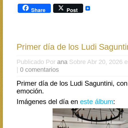
Share
Post
Primer día de los Ludi Sagun
Publicado Por
ana
Sobre Abr 20, 2026 
|
0 comentarios
Primer día de los Ludi Saguntini, co
emoción.
Imágenes del día en
este álbum
: