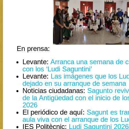
En prensa:
Levante:
Arranca una semana de cu
con los ‘Ludi Saguntini’
Levante:
Las imágenes que los Lud
dejado en su arranque de semana
Noticias ciudadanas:
Sagunto reviv
de la Antigüedad con el inicio de lo
2026
El periódico de aquí:
Sagunt es tra
aula viva con el arranque de los Lu
IES Politècnic:
Ludi Saguntini 2026