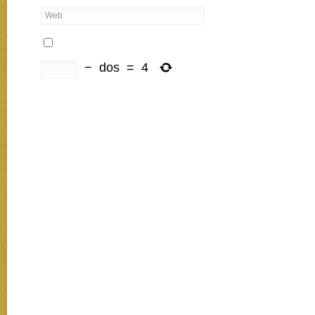
−
dos
=
4