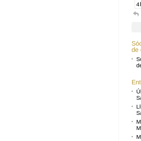
4
Sóc
de 
S
d
Ent
Ú
S
L
S
M
M
M