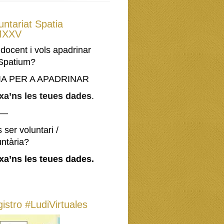
untariat Spatia
XXV
 docent i vols apadrinar
Spatium?
IA PER A APADRINAR
xa’ns les teues dades
.
—–
 ser voluntari /
untària?
xa’ns les teues dades.
istro #LudiVirtuales