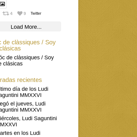
4
9
Twitter
Load More...
 de clàssiques / Soy
clásicas
óc de clàssiques / Soy
e clásicas
radas recientes
ltimo día de los Ludi
aguntini MMXXVI
legó el jueves, Ludi
aguntini MMXXVI
iércoles, Ludi Saguntini
MXXVI
artes en los Ludi