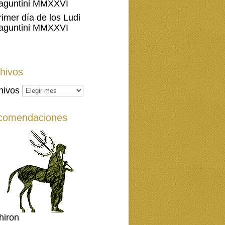
aguntini MMXXVI
rimer día de los Ludi
aguntini MMXXVI
hivos
hivos
comendaciones
hiron