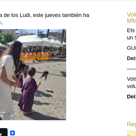
Vol
a de los Ludi, este jueves también ha
MM
s
.
Ets
un 
GU
Dei
—
Vols
vol
Dei
Reg
t