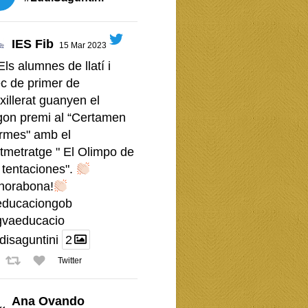
IES Fib
15 Mar 2023
Els alumnes de llatí i
c de primer de
xillerat guanyen el
gon premi al “Certamen
rmes" amb el
tmetratge " El Olimpo de
 tentaciones".
horabona!
ducaciongob
vaeducacio
disaguntini
2
Twitter
Ana Ovando