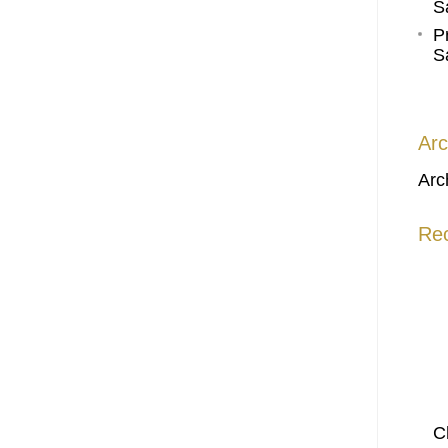
S
P
S
Arc
Arc
Re
C