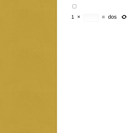
1
×
=
dos