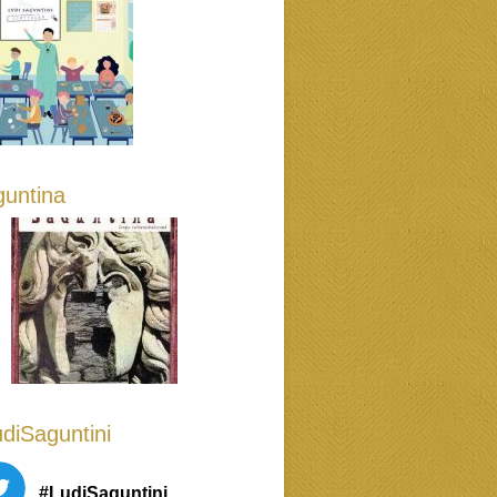
untina
diSaguntini
#LudiSaguntini