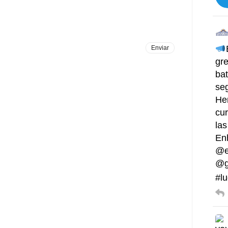
gre
bat
se
He
cur
las
En
@e
@g
#lu