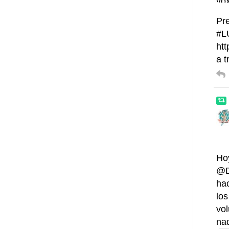
Pre
#L
htt
a 
Ho
@D
ha
los
vo
na