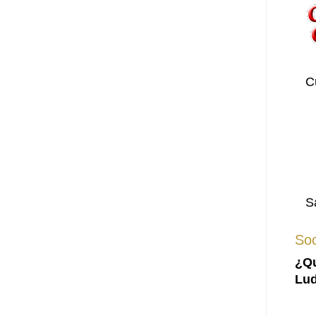
C
S
Soc
¿Qu
Lud