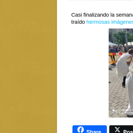
Casi finalizando la seman
traído
hermosas imágene
Share
Pos