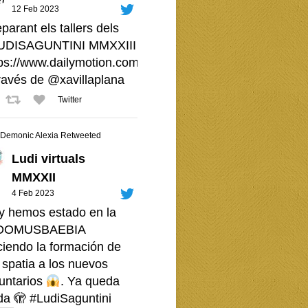
12 Feb 2023
parant els tallers dels
UDISAGUNTINI
MMXXIII -
ps://www.dailymotion.com/video/x8i7tcn
través de
@xavillaplana
Twitter
Demonic Alexia Retweeted
Ludi virtuals
MMXXII
4 Feb 2023
y hemos estado en la
OMUSBAEBIA
ciendo la formación de
 spatia a los nuevos
luntarios
. Ya queda
da 🫣
#LudiSaguntini