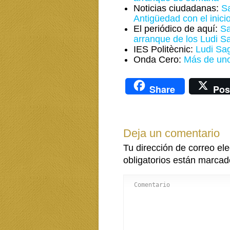
Noticias ciudadanas:
Sa
Antigüedad con el inici
El periódico de aquí:
Sa
arranque de los Ludi Sa
IES Politècnic:
Ludi Sag
Onda Cero:
Más de un
Share
Pos
Deja un comentario
Tu dirección de correo ele
obligatorios están marca