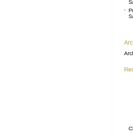
S
P
S
Arc
Arc
Re
C