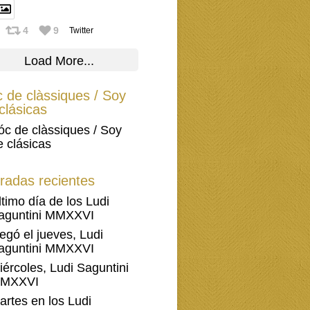
4
9
Twitter
Load More...
 de clàssiques / Soy
clásicas
óc de clàssiques / Soy
e clásicas
radas recientes
ltimo día de los Ludi
aguntini MMXXVI
legó el jueves, Ludi
aguntini MMXXVI
iércoles, Ludi Saguntini
MXXVI
artes en los Ludi