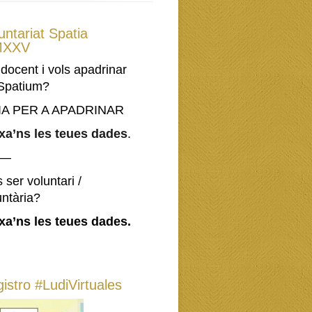
untariat Spatia
XXV
 docent i vols apadrinar
Spatium?
IA PER A APADRINAR
xa’ns les teues dades
.
—–
 ser voluntari /
untària?
xa’ns les teues dades.
istro #LudiVirtuales