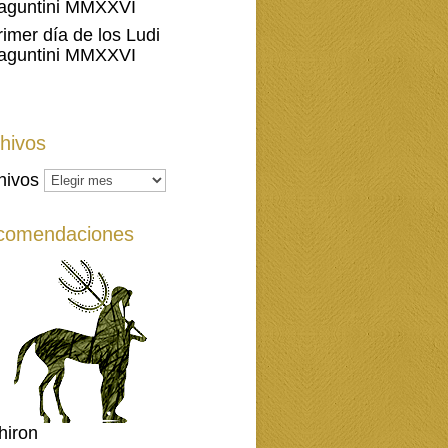
aguntini MMXXVI
rimer día de los Ludi
aguntini MMXXVI
hivos
hivos
comendaciones
hiron