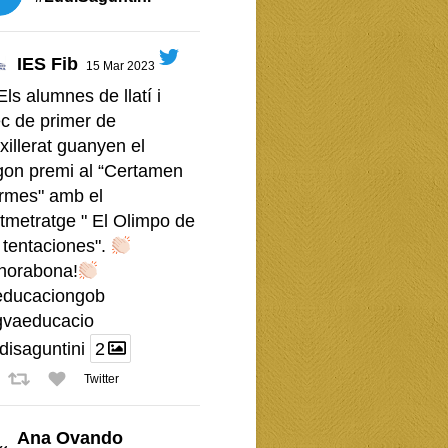
IES Fib
15 Mar 2023
Els alumnes de llatí i
c de primer de
xillerat guanyen el
gon premi al “Certamen
rmes" amb el
tmetratge " El Olimpo de
 tentaciones".
horabona!
ducaciongob
vaeducacio
disaguntini
2
Twitter
Ana Ovando