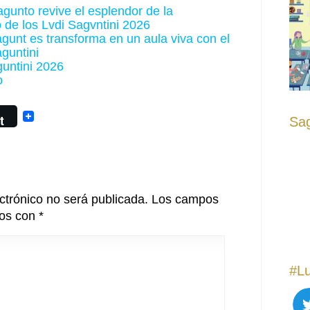
gunto revive el esplendor de la
o de los Lvdi Sagvntini 2026
gunt es transforma en un aula viva con el
guntini
untini 2026
o
t
Sag
ctrónico no será publicada.
Los campos
dos con
*
#Lu