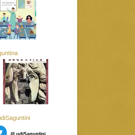
untina
diSaguntini
#LudiSaguntini