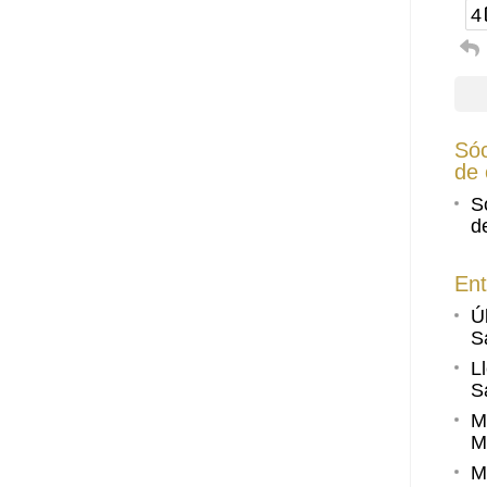
4
Sóc
de 
S
d
Ent
Ú
S
L
S
M
M
M