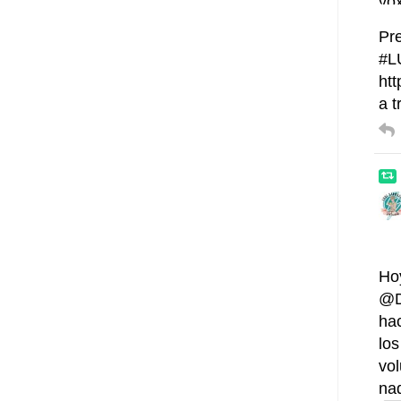
Pre
#L
htt
a 
Ho
@D
ha
los
vo
na