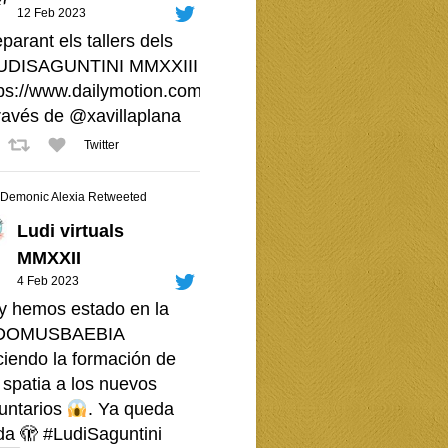
12 Feb 2023
parant els tallers dels
UDISAGUNTINI
MMXXIII -
ps://www.dailymotion.com/video/x8i7tcn
través de
@xavillaplana
Twitter
Demonic Alexia Retweeted
Ludi virtuals
MMXXII
4 Feb 2023
y hemos estado en la
OMUSBAEBIA
ciendo la formación de
 spatia a los nuevos
luntarios
. Ya queda
da 🫣
#LudiSaguntini