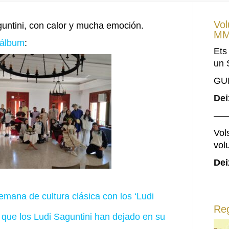
Vol
guntini, con calor y mucha emoción.
MM
 álbum
:
Ets
un 
GU
Dei
—
Vols
vol
Dei
mana de cultura clásica con los ‘Ludi
Reg
que los Ludi Saguntini han dejado en su