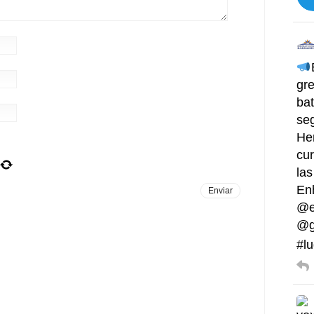
gre
bat
se
He
cur
las
En
@e
@g
#lu