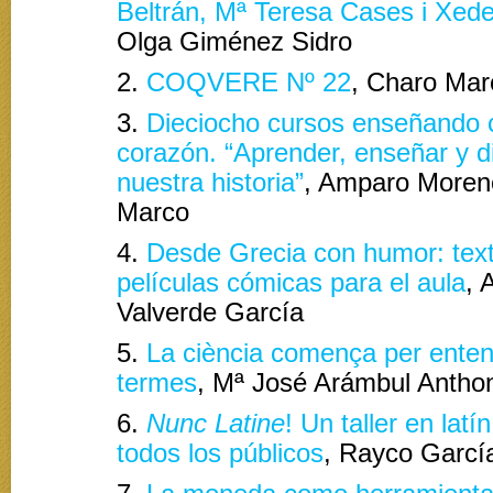
Beltrán, Mª Teresa Cases i Xed
Olga Giménez Sidro
2.
COQVERE Nº 22
, Charo Ma
3.
Dieciocho cursos enseñando 
corazón. “Aprender, enseñar y di
nuestra historia”
, Amparo Moren
Marco
4.
Desde Grecia con humor: tex
películas cómicas para el aula
, 
Valverde García
5.
La ciència comença per enten
termes
, Mª José Arámbul Antho
6.
Nunc Latine
! Un taller en latí
todos los públicos
, Rayco Garc