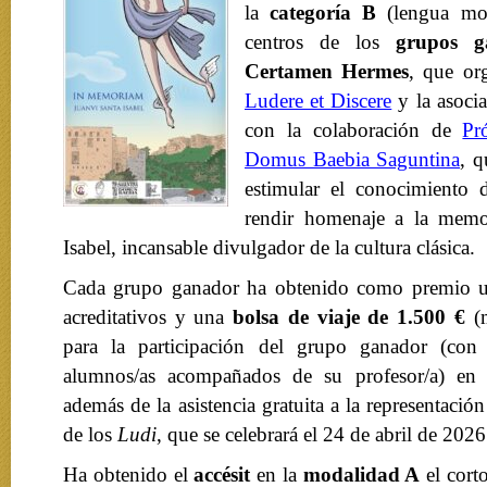
la
categoría B
(lengua mod
centros de los
grupos g
Certamen Hermes
, que or
Ludere et Discere
y la asoci
con la colaboración de
Pr
Domus Baebia Saguntina
, q
estimular el conocimiento 
rendir homenaje a la memo
Isabel, incansable divulgador de la cultura clásica.
Cada grupo ganador ha obtenido como premio
acreditativos y una
bolsa de viaje de 1.500 €
(m
para la participación del grupo ganador (c
alumnos/as acompañados de su profesor/a) en
además de la asistencia gratuita a la representación 
de los
Ludi
, que se celebrará el 24 de abril de 2026
Ha obtenido el
accésit
en la
modalidad A
el cort