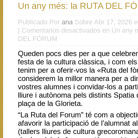
Un any més: la RUTA DEL 
Publicado Por
ana
Sobre Abr 17, 2026 
|
Comentarios desactivados
en Un any m
DEL FÒRUM
Queden pocs dies per a que celebrem
festa de la cultura clàssica, i com el
tenim per a oferir-vos la «Ruta del f
considerem la millor manera per a di
vostres alumnes i convidar-los a part
lliure i autònoma pels distints Spatia
plaça de la Glorieta.
“La Ruta del Forum” té com a objecti
afavorir la participació de l’alumnat a
(tallers lliures de cultura grecoroma