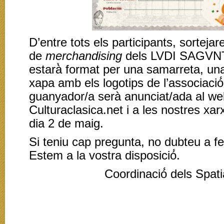
D’entre tots els participants, sortejar
de
merchandising
dels LVDI SAGVNTI
estarà̀ format per una samarreta, u
xapa amb els logotips de l’associació́.
guanyador/a serà anunciat/ada al w
Culturaclasica.net i a les nostres xar
dia 2 de maig.
Si teniu cap pregunta, no dubteu a fer
Estem a la vostra disposició́.
Coordinació́ dels Spati