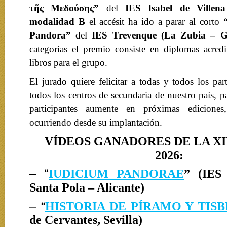
τῆς Μεδούσης
”
del
IES Isabel de Villena
modalidad B
el accésit ha ido a parar al corto
Pandora
”
del
IES Trevenque
(La Zubia – G
categorías el premio consiste en diplomas acredi
libros para el grupo.
El jurado quiere felicitar a todas y todos los par
todos los centros de secundaria de nuestro país, 
participantes aumente en próximas edicion
ocurriendo desde su implantación.
VÍDEOS GANADORES DE LA XII
2026:
– “
IUDICIUM PANDORAE
”
(
IES
Santa Pola – Alicante
)
– “
HISTORIA DE PÍRAMO Y TISB
de Cervantes, Sevilla
)