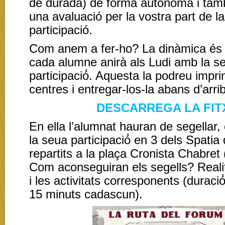
de durada) de forma autònoma i tam
una avaluació per la vostra part de l
participació.
Com anem a fer-ho? La dinàmica és m
cada alumne anirà als Ludi amb la se
participació́. Aquesta la podreu impri
centres i entregar-los-la abans d’arriba
DESCARREGA LA FIT
En ella l’alumnat hauran de segellar
la seua participació́ en 3 dels Spatia
repartits a la plaça Cronista Chabret 
Com aconseguiran els segells? Realitz
i les activitats corresponents (duraci
15 minuts cadascun).