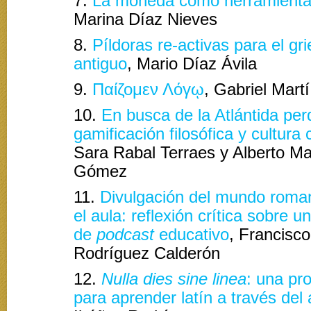
7.
La moneda como herramienta 
Marina Díaz Nieves
8.
Píldoras re-activas para el gr
antiguo
, Mario Díaz Ávila
9.
Παίζομεν Λόγῳ
, Gabriel Mart
10.
En busca de la Atlántida per
gamificación filosófica y cultura 
Sara Rabal Terraes y Alberto Ma
Gómez
11.
Divulgación del mundo roma
el aula: reflexión crítica sobre u
de
podcast
educativo
, Francisc
Rodríguez Calderón
12.
Nulla dies sine linea
: una pr
para aprender latín a través del 