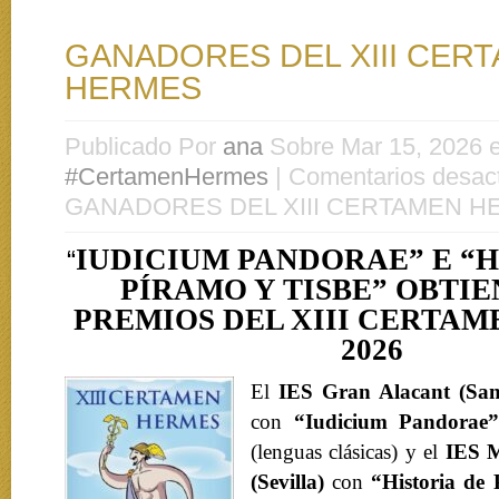
GANADORES DEL XIII CER
HERMES
Publicado Por
ana
Sobre Mar 15, 2026 
#CertamenHermes
|
Comentarios desac
GANADORES DEL XIII CERTAMEN 
IUDICIUM PANDORAE
” E “
H
“
PÍRAMO Y TISBE
” OBTIE
PREMIOS DEL XIII CERTA
2026
El
IES Gran Alacant
(San
con
“Iudicium Pandorae”
(lenguas clásicas) y el
IES M
(
Sevilla
)
con
“
Historia de