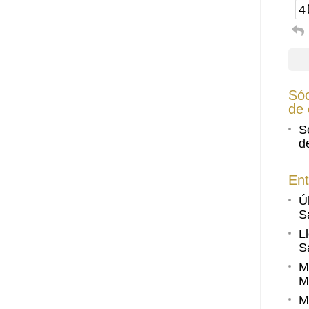
4
Sóc
de 
S
d
Ent
Ú
S
L
S
M
M
M