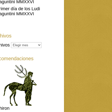
aguntini MMXXVI
rimer día de los Ludi
aguntini MMXXVI
hivos
hivos
comendaciones
hiron