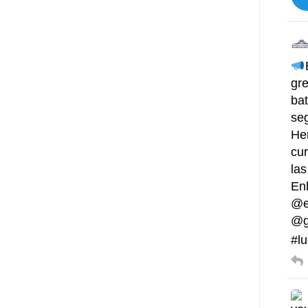
gre
bat
se
He
cur
las
En
@e
@g
#lu