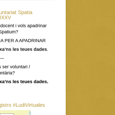
untariat Spatia
XXV
 docent i vols apadrinar
Spatium?
IA PER A APADRINAR
xa’ns les teues dades
.
—–
 ser voluntari /
untària?
xa’ns les teues dades.
istro #LudiVirtuales