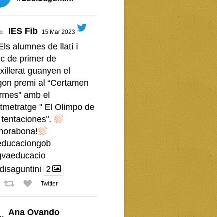
IES Fib
15 Mar 2023
Els alumnes de llatí i
c de primer de
xillerat guanyen el
gon premi al “Certamen
rmes" amb el
tmetratge " El Olimpo de
 tentaciones".
horabona!
ducaciongob
vaeducacio
disaguntini
2
Twitter
Ana Ovando