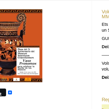
Vol
MM
Ets
un 
GU
Dei
—
Vols
vol
Dei
t
Reg