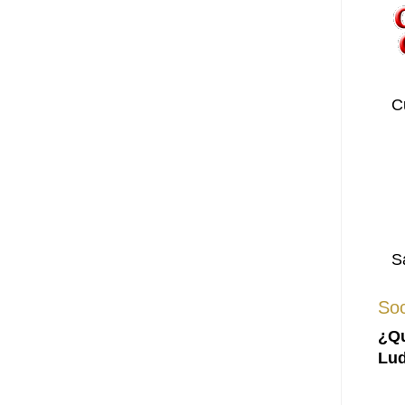
C
S
Soc
¿Qu
Lud