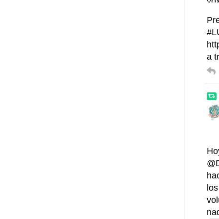
Pre
#L
htt
a 
Ho
@D
ha
los
vo
na