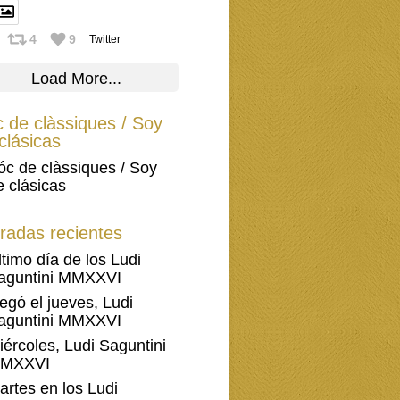
4
9
Twitter
Load More...
 de clàssiques / Soy
clásicas
óc de clàssiques / Soy
e clásicas
radas recientes
ltimo día de los Ludi
aguntini MMXXVI
legó el jueves, Ludi
aguntini MMXXVI
iércoles, Ludi Saguntini
MXXVI
artes en los Ludi