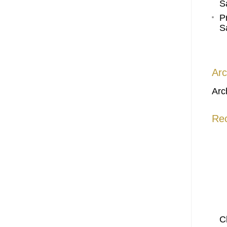
S
P
S
Arc
Arc
Re
C