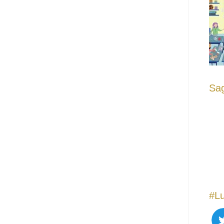
Sag
#Lu