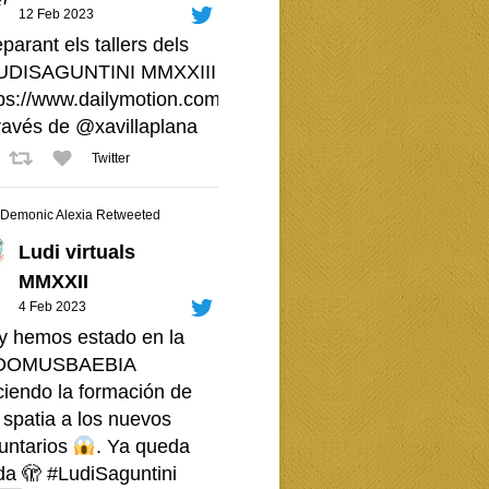
12 Feb 2023
parant els tallers dels
UDISAGUNTINI
MMXXIII -
ps://www.dailymotion.com/video/x8i7tcn
través de
@xavillaplana
Twitter
Demonic Alexia Retweeted
Ludi virtuals
MMXXII
4 Feb 2023
y hemos estado en la
OMUSBAEBIA
ciendo la formación de
 spatia a los nuevos
luntarios
. Ya queda
da 🫣
#LudiSaguntini