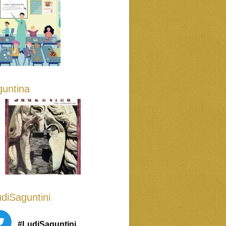
untina
diSaguntini
#LudiSaguntini