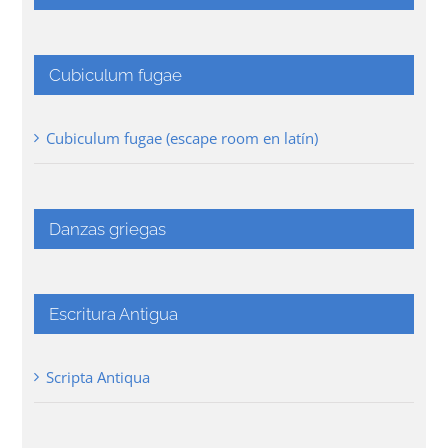
Cubiculum fugae
Cubiculum fugae (escape room en latín)
Danzas griegas
Escritura Antigua
Scripta Antiqua