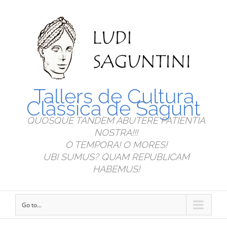
Tallers de Cultura
Clàssica de Sagunt
QUOSQUE TANDEM ABUTERE PATIENTIA
NOSTRA!!!
O TEMPORA! O MORES!
UBI SUMUS? QUAM REPUBLICAM
HABEMUS!
Go to...