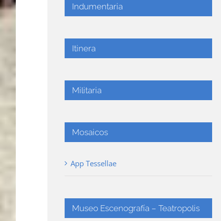
Indumentaria
Itinera
Militaria
Mosaicos
App Tessellae
Museo Escenografía – Teatropolis