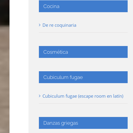
Cocina
De re coquinaria
Cosmética
Cubiculum fugae
Cubiculum fugae (escape room en latín)
Danzas griegas