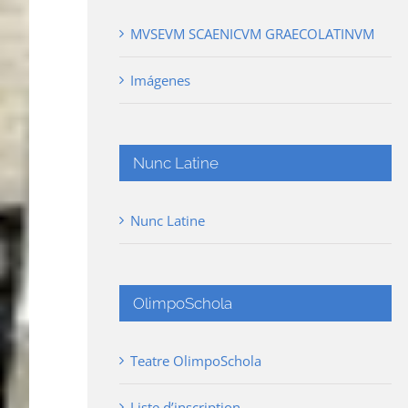
MVSEVM SCAENICVM GRAECOLATINVM
Imágenes
Nunc Latine
Nunc Latine
OlimpoSchola
Teatre OlimpoSchola
Liste d’inscription