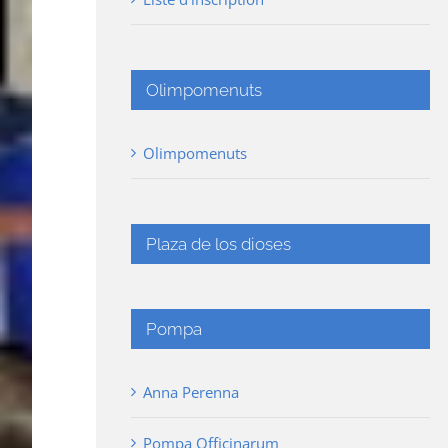
Olimpomenuts
Olimpomenuts
Plaza de los dioses
Pompa
Anna Perenna
Pompa Officinarum