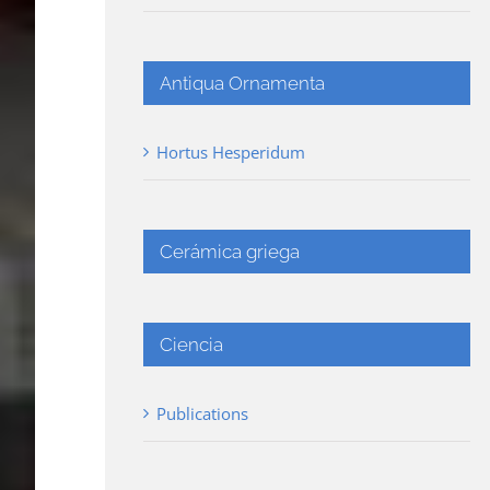
Antiqua Ornamenta
Hortus Hesperidum
Cerámica griega
Ciencia
Publications