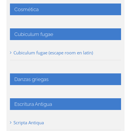
Cosmética
Cubiculum fugae
Cubiculum fugae (escape room en latín)
Danzas griegas
Escritura Antigua
Scripta Antiqua