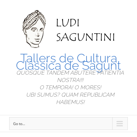
Tallers de Cultura
Clàssica de Sagunt
QUOSQUE TANDEM ABUTERE PATIENTIA
NOSTRA!!!
O TEMPORA! O MORES!
UBI SUMUS? QUAM REPUBLICAM
HABEMUS!
Go to...