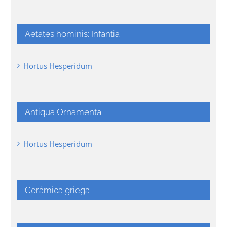
Aetates hominis: Infantia
Hortus Hesperidum
Antiqua Ornamenta
Hortus Hesperidum
Cerámica griega