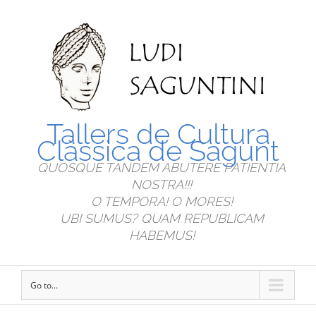
Tallers de Cultura
Clàssica de Sagunt
QUOSQUE TANDEM ABUTERE PATIENTIA
NOSTRA!!!
O TEMPORA! O MORES!
UBI SUMUS? QUAM REPUBLICAM
HABEMUS!
Go to...