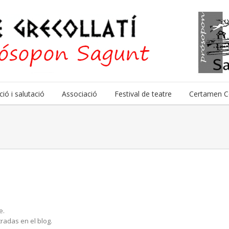
ió i salutació
Associació
Festival de teatre
Certamen C
e.
radas en el blog.