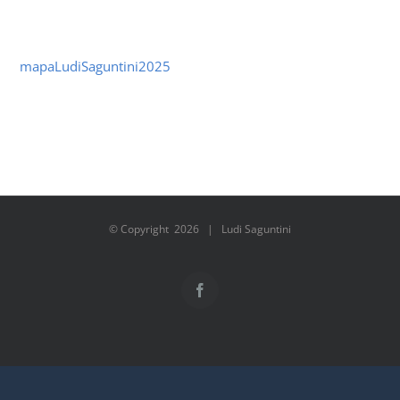
mapaLudiSaguntini2025
© Copyright
2026 | Ludi Saguntini
Facebook