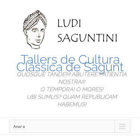
Tallers de Cultura
Clàssica de Sagunt
QUOSQUE TANDEM ABUTERE PATIENTIA
NOSTRA!!!
O TEMPORA! O MORES!
UBI SUMUS? QUAM REPUBLICAM
HABEMUS!
Anar a